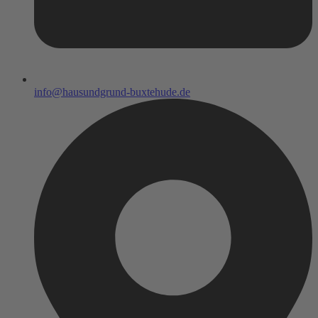
info@hausundgrund-buxtehude.de