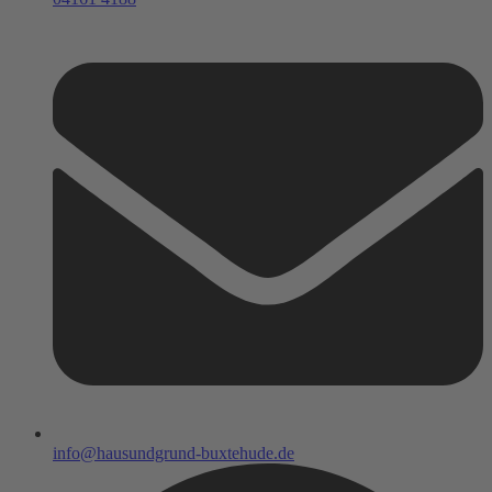
info@hausundgrund-buxtehude.de