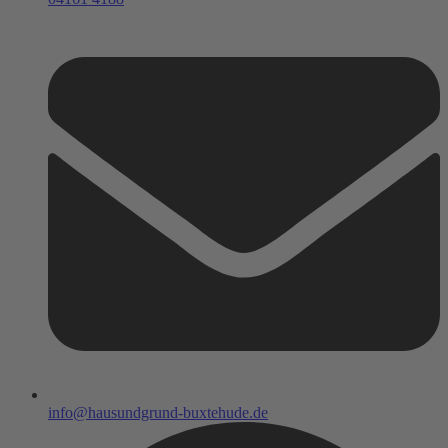
info@hausundgrund-buxtehude.de