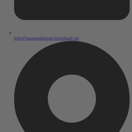
info@hausundgrund-buxtehude.de