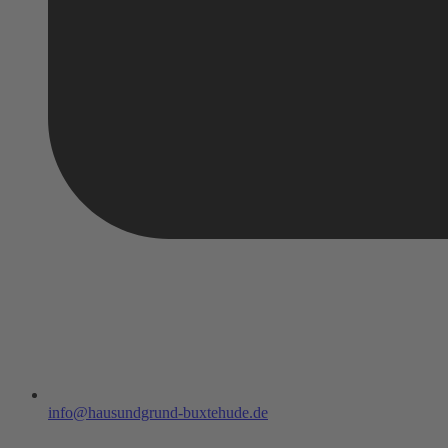
info@hausundgrund-buxtehude.de