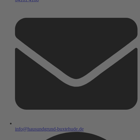
info@hausundgrund-buxtehude.de