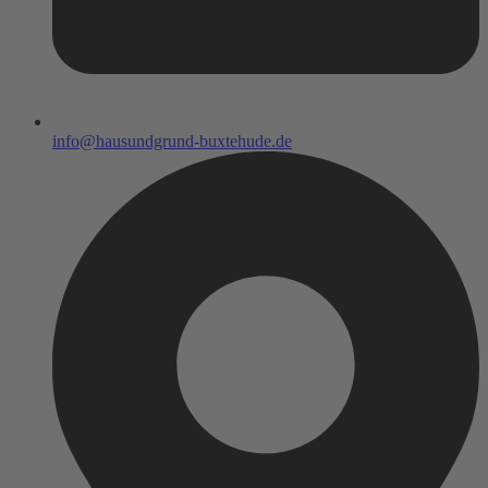
info@hausundgrund-buxtehude.de