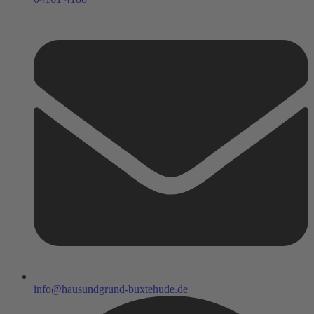
info@hausundgrund-buxtehude.de