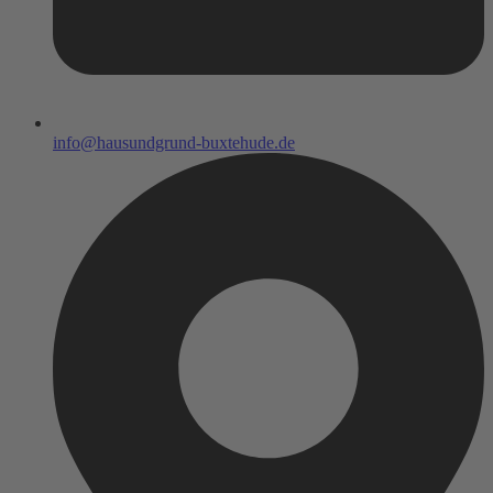
info@hausundgrund-buxtehude.de