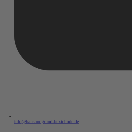
info@hausundgrund-buxtehude.de