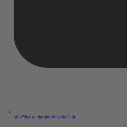
info@hausundgrund-buxtehude.de